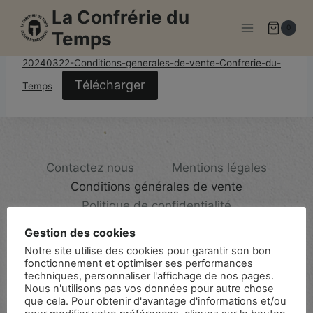
Aller
La Confrérie du
au
0
Temps
contenu
20240322-Conditions-generales-de-vente-Confrerie-du-
Télécharger
Temps
Contactez nous
Mentions légales
Conditions générales de vente
Politique de confidentialité
Gestion des cookies
Notre site utilise des cookies pour garantir son bon
fonctionnement et optimiser ses performances
techniques, personnaliser l'affichage de nos pages.
Nous n'utilisons pas vos données pour autre chose
que cela. Pour obtenir d'avantage d'informations et/ou