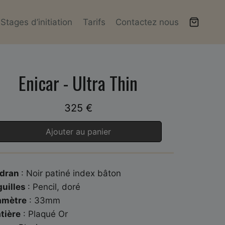
Stages d’initiation
Tarifs
Contactez nous
Enicar - Ultra Thin
325
€
Ajouter au panier
dran
: Noir patiné index bâton
guilles
: Pencil, doré
amètre
: 33mm
tière
: Plaqué Or