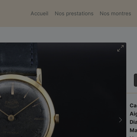
Accueil
Nos prestations
Nos montres
Ca
Ai
Di
Ma