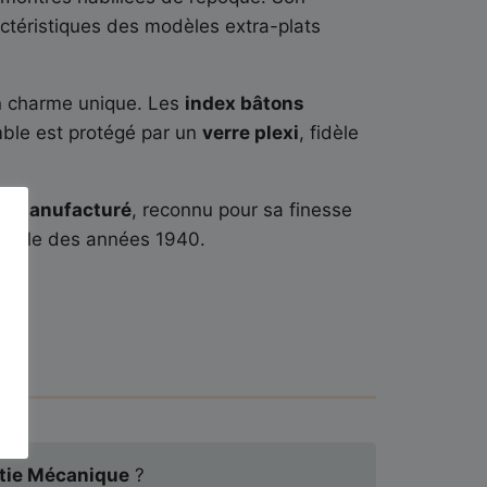
ctéristiques des modèles extra-plats
un charme unique. Les
index bâtons
emble est protégé par un
verre plexi
, fidèle
l manufacturé
, reconnu pour sa finesse
e ville des années 1940.
ge
.
tie Mécanique
?