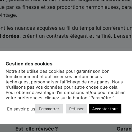
ue par sa finesse et ses proportions harmonieuses, cara
vintage.
ont les nuances acquises au fil du temps lui confèrent 
l dorées
, créant un contraste élégant et raffiné. L’ens
r 833
, un
mouvement mécanique à remontage manue
Gestion des cookies
ures et minutes
, dans le plus pur esprit des montres d
Notre site utilise des cookies pour garantir son bon
fonctionnement et optimiser ses performances
isse gris foncé
, elle est livrée avec sa
suédine de voya
techniques, personnaliser l'affichage de nos pages. Nous
n'utilisons pas vos données pour autre chose que cela.
E
Pour obtenir d'avantage d'informations et/ou pour modifier
votre préférences, cliquez sur le bouton "Paramétrer".
En savoir plus
Paramètrer
Refuser
Accepter tout
Est-elle révisée ?
Garan