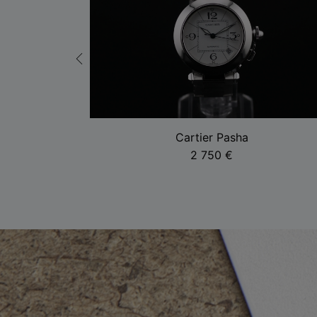
r
Cartier Pasha
2 750
€