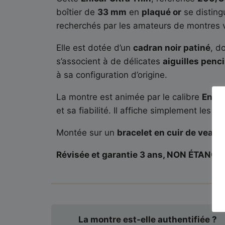
boîtier de
33 mm
en
plaqué or
se disting
recherchés par les amateurs de montres 
Elle est dotée d’un
cadran noir patiné
, d
s’associent à de délicates
aiguilles penci
à sa configuration d’origine.
La montre est animée par le calibre
Enica
et sa fiabilité. Il affiche simplement les
he
Montée sur un
bracelet en cuir de veau l
Révisée et garantie 3 ans, NON ÉTANCH
La montre est-elle authentifiée ?