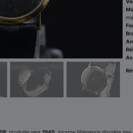
Ve
Mo
ma
Fo
Br
An
Ré
Ac
Ré
0P
, produite vers
1940
, incarne l’élégance discrète de