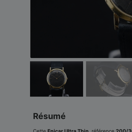
Résumé
Cette
Enicar Ultra Thin
, référence
200/3