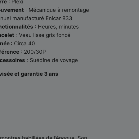
rre
: Plexi
uvement
: Mécanique à remontage
nuel manufacturé Enicar 833
nctionnalités
: Heures, minutes
acelet
: Veau lisse gris foncé
née
: Circa 40
férence
: 200/30P
cessoires
: Suédine de voyage
visée et garantie 3 ans
s montres habillées de l’époque. Son