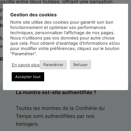
oscille entre deux butées, offrant une sensation
particulière au porter et un intérêt historique majeur
Gestion des cookies
pour les amateurs de montres anciennes. Il affiche les
Notre site utilise des cookies pour garantir son bon
heures, minutes et seconde centrale
.
fonctionnement et optimiser ses performances
techniques, personnaliser l'affichage de nos pages.
Montée sur un
bracelet en cuir de buffle marron
, elle
Nous n'utilisons pas vos données pour autre chose
que cela. Pour obtenir d'avantage d'informations et/ou
est livrée avec sa
suédine de voyage
.
pour modifier votre préférences, cliquez sur le bouton
"Paramétrer".
Révisée et garantie 3 ans – NON ÉTANCHE.
En savoir plus
Paramètrer
Refuser
Accepter tout
La montre est-elle authentifiée ?
Toutes les montres de la Confrérie du
Temps sont authentifiées par nos
horlogers.