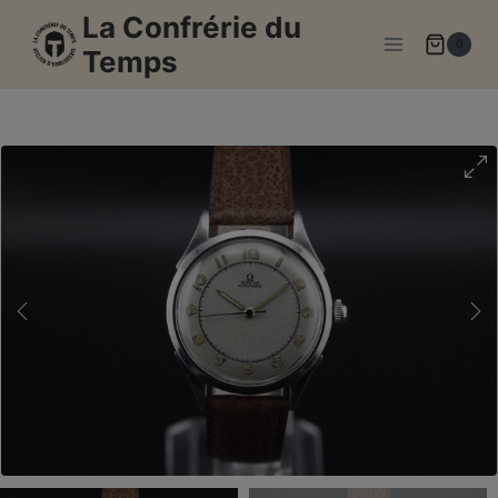
Aller
La Confrérie du
au
0
Temps
contenu