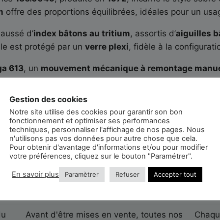
m
offre des proportions équilibrées, idéales pour un usa
aussé d’
index bâtons au tritium
, assortis d’
aiguilles 
le est protégé par un
verre plexi
, fidèle à la configurati
a 613
, un
mouvement mécanique à remontage manue
ainsi qu’un
guichet date à 3h
.
Gestion des cookies
 lisse gold
, elle est livrée avec sa
suédine de voyage
.
Notre site utilise des cookies pour garantir son bon
fonctionnement et optimiser ses performances
techniques, personnaliser l'affichage de nos pages. Nous
n'utilisons pas vos données pour autre chose que cela.
Pour obtenir d'avantage d'informations et/ou pour modifier
votre préférences, cliquez sur le bouton "Paramétrer".
En savoir plus
Paramètrer
Refuser
Accepter tout
Est-elle révisée ?
Garan
du
Avant d'être mises en vente, toutes nos
Chaque