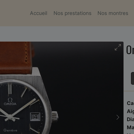
Accueil
Nos prestations
Nos montres
O
Ca
Ai
Di
Ma