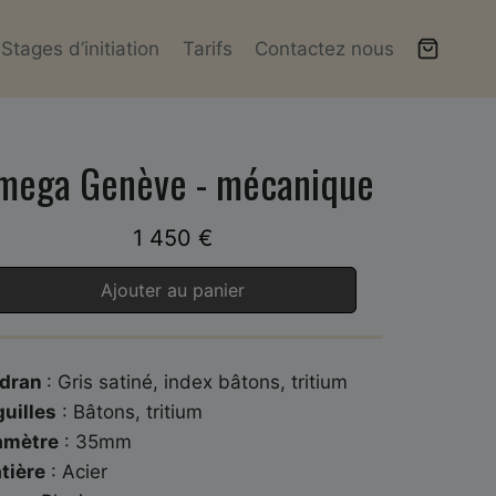
Stages d’initiation
Tarifs
Contactez nous
mega Genève - mécanique
1 450
€
Ajouter au panier
dran
: Gris satiné, index bâtons, tritium
guilles
: Bâtons, tritium
amètre
: 35mm
tière
: Acier