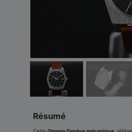
Résumé
Cette
Omega Genève mécanique
, référ