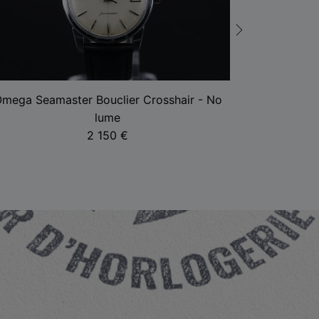
mega Seamaster Bouclier Crosshair - No
Omega 
lume
2 150
€