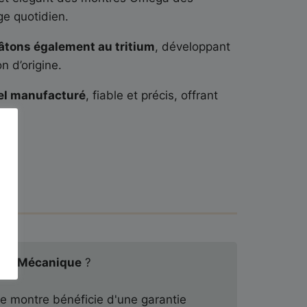
ge quotidien.
bâtons également au tritium
, développant
on d’origine.
l manufacturé
, fiable et précis, offrant
tie Mécanique
?
 montre bénéficie d'une garantie