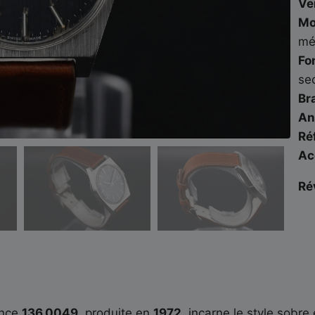
Ve
Mo
mé
Fo
se
Br
An
Ré
Ac
Ré
ence
136.0049
, produite en
1972
, incarne le style sob