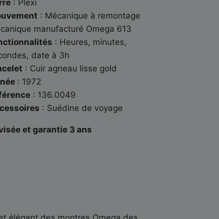
rre
: Plexi
uvement
: Mécanique à remontage
canique manufacturé Omega 613
nctionnalités
: Heures, minutes,
condes, date à 3h
acelet
: Cuir agneau lisse gold
née
: 1972
férence
: 136.0049
cessoires
: Suédine de voyage
visée et garantie 3 ans
re et élégant des montres Omega des