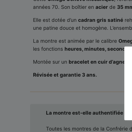
années 70. Son boîtier en
acier
de
35 m
Elle est dotée d’un
cadran gris satiné
reh
une patine douce et homogène. L’ensemb
La montre est animée par le calibre
Omeg
les fonctions
heures, minutes, secondes
Montée sur un
bracelet en cuir d’agneau
Révisée et garantie 3 ans.
La montre est-elle authentifiée ?
Toutes les montres de la Confrérie 