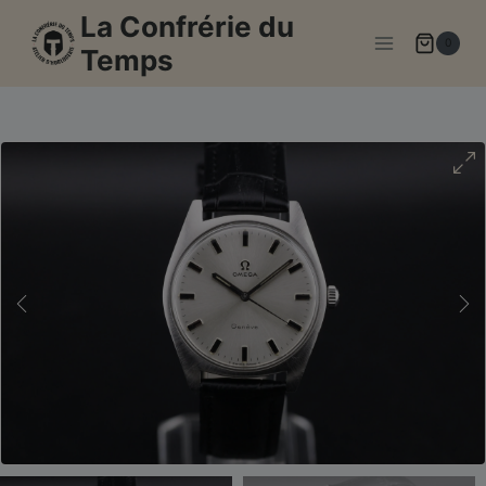
Aller
La Confrérie du
au
0
Temps
contenu