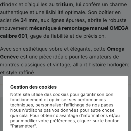
d’index et d’aiguilles au
tritium
, lui confère un charme
authentique et une lisibilité optimale. Son boîtier en
acier de
34 mm
, aux lignes épurées, abrite le robuste
mouvement
mécanique à remontage manuel OMEGA
calibre 601
, gage de fiabilité et de précision.
Avec son esthétique sobre et élégante, cette
Omega
Genève
est une pièce idéale pour les amateurs de
montres classiques et vintage, alliant histoire horlogère
et style raffiné.
Gestion des cookies
Notre site utilise des cookies pour garantir son bon
fonctionnement et optimiser ses performances
techniques, personnaliser l'affichage de nos pages.
La montre est-elle authentifiée ?
Nous n'utilisons pas vos données pour autre chose
que cela. Pour obtenir d'avantage d'informations et/ou
pour modifier votre préférences, cliquez sur le bouton
Toutes les montres de la Confrérie du
"Paramétrer".
Temps sont authentifiées par nos