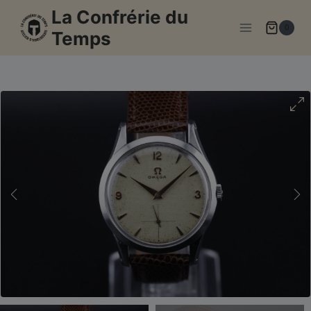
Aller
La Confrérie du
au
0
Temps
contenu