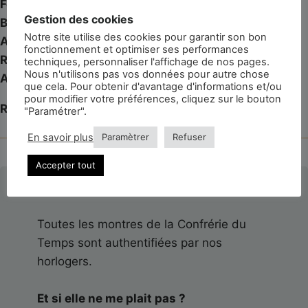
Fonctionnalités
: Heures, minutes, seconde à 6h
Gestion des cookies
Bracelet
: Cuir lézard gold
Notre site utilise des cookies pour garantir son bon
Année
: 1952
fonctionnement et optimiser ses performances
Référence
: 2750-3
techniques, personnaliser l'affichage de nos pages.
Nous n'utilisons pas vos données pour autre chose
Accessoires
: Suèdine de voyage
que cela. Pour obtenir d'avantage d'informations et/ou
pour modifier votre préférences, cliquez sur le bouton
Révisée et garantie 3 ans
"Paramétrer".
En savoir plus
Paramètrer
Refuser
Accepter tout
La montre est-elle authentifiée ?
Toutes les montres de la Confrérie du
Temps sont authentifiées par nos
horlogers.
Et si elle ne me plait pas ?