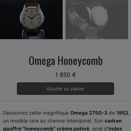
Omega Honeycomb
1 850
€
Ajouter au panier
Découvrez cette magnifique
Omega 2750-3
de
1952
,
un modèle rare au charme intemporel. Son
cadran
gauffré "honeycomb" crème patiné
, orné d'
index