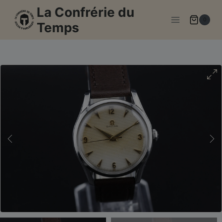
Aller
La Confrérie du
au
0
Temps
contenu