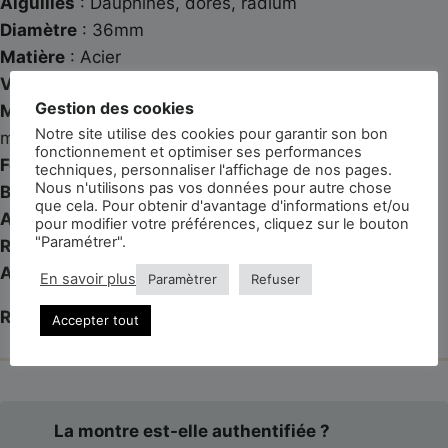
Aiguilles
: Dauphines, dorés, radium
Diamètre
: 36mm
Matière
: Acier
Verre
: Plexi
Gestion des cookies
Mouvement
: Mécanique à remontage mécanique
Notre site utilise des cookies pour garantir son bon
manufacturé Omega 283
fonctionnement et optimiser ses performances
Fonctionnalités
: Heures, minutes, secondes centrale
techniques, personnaliser l'affichage de nos pages.
Nous n'utilisons pas vos données pour autre chose
Bracelet
: Agneau lisse, marron
que cela. Pour obtenir d'avantage d'informations et/ou
Année
: 1952
pour modifier votre préférences, cliquez sur le bouton
"Paramétrer".
Référence
: 2640-9-SC
Accessoires
: Boite + Papiers
En savoir plus
Paramètrer
Refuser
Révisée et garantie 3 ans
Accepter tout
La montre est-elle authentifiée ?