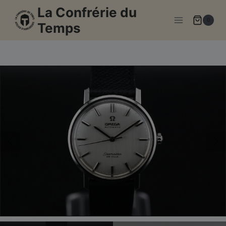
Aller
La Confrérie du
au
0
Temps
contenu