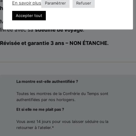
En savoir plus
Paramètrer
Refuser
heures, minutes et seconde centrale
.
Accepter tout
Montée sur un
bracelet en cuir de veau noir
, elle est
livrée avec sa
suédine de voyage
.
Révisée et garantie 3 ans – NON ÉTANCHE.
La montre est-elle authentifiée ?
Toutes les montres de la Confrérie du Temps sont
authentifiées par nos horlogers.
Et si elle ne me plait pas ?
Vous avez 14 jours pour vous laisser séduire ou la
retourner à l'atelier.*