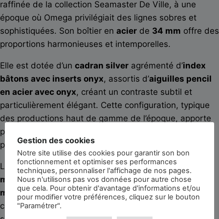
raffinée de la collection Seamaster De Ville, à une
époque où Omega privilégiait des lignes sobres et
sophistiquées. Son boîtier en
acier
de
34 mm
offre des
proportions harmonieuses et intemporelles.
Elle est dotée d’un
cadran silver
agrémenté d’
index
bâtons avec inserts onyx
, assortis d’
aiguilles pencil
en acier avec onyx
, créant un contraste subtil et
particulièrement élégant. Cette configuration, typique
des productions haut de gamme de l’époque, apporte
profondeur et raffinement au cadran. L’ensemble est
Gestion des cookies
protégé par un
verre plexi
.
Notre site utilise des cookies pour garantir son bon
fonctionnement et optimiser ses performances
La montre est animée par le calibre
Omega 552
, un
techniques, personnaliser l'affichage de nos pages.
mouvement mécanique à remontage automatique
Nous n'utilisons pas vos données pour autre chose
que cela. Pour obtenir d'avantage d'informations et/ou
manufacturé
, reconnu comme l’un des meilleurs
pour modifier votre préférences, cliquez sur le bouton
calibres automatiques Omega des années 1960 pour
"Paramétrer".
sa robustesse, sa précision et sa fiabilité. Il affiche les