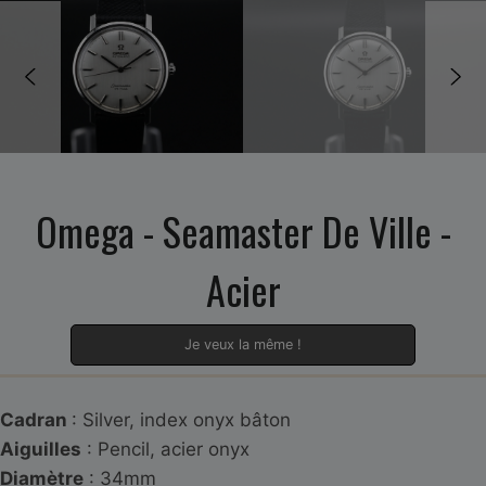
Omega - Seamaster De Ville -
Acier
Je veux la même !
Cadran
: Silver, index onyx bâton
Aiguilles
: Pencil, acier onyx
Diamètre
: 34mm