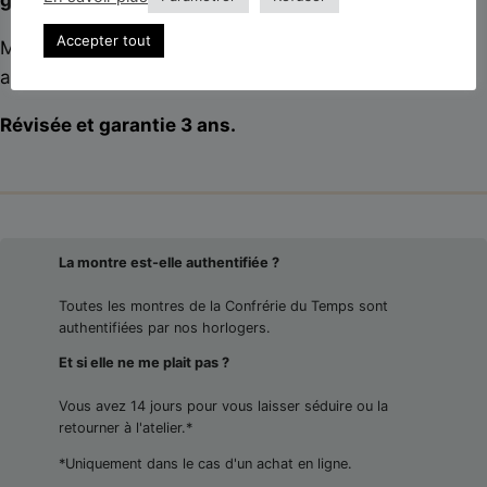
Accepter tout
Montée sur un
bracelet Oyster Rolex
, elle est livrée
avec sa
boîte et ses papiers d’origine
.
Révisée et garantie 3 ans.
La montre est-elle authentifiée ?
Toutes les montres de la Confrérie du Temps sont
authentifiées par nos horlogers.
Et si elle ne me plait pas ?
Vous avez 14 jours pour vous laisser séduire ou la
retourner à l'atelier.*
*Uniquement dans le cas d'un achat en ligne.