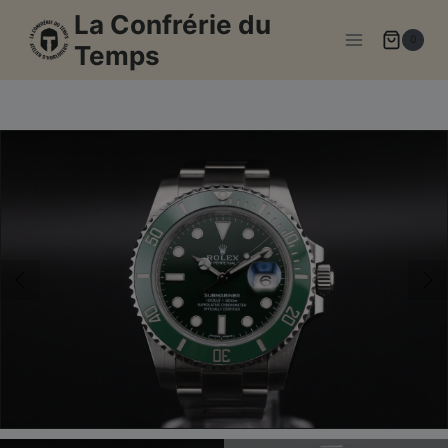
Aller
La Confrérie du
au
0
Temps
contenu