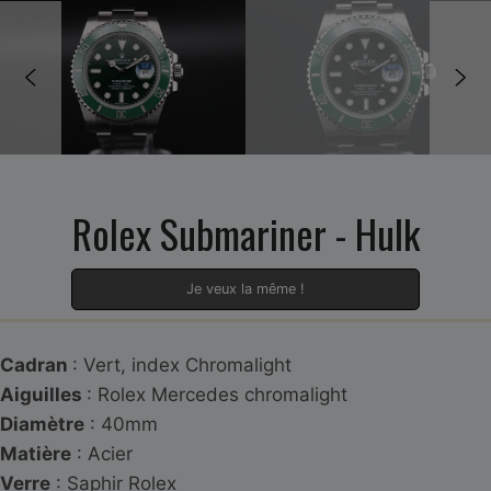
Rolex Submariner - Hulk
Je veux la même !
Cadran
: Vert, index Chromalight
Aiguilles
: Rolex Mercedes chromalight
Diamètre
: 40mm
Matière
: Acier
Verre
: Saphir Rolex