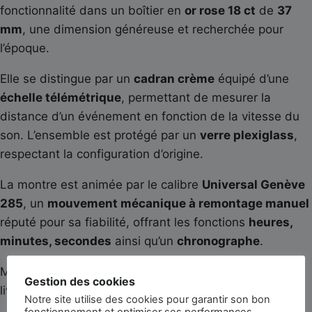
fonctionnalité dans un boîtier en
or rose 18 ct
de
37
mm
, une dimension généreuse et recherchée pour
l’époque.
Elle se distingue par un
cadran crème
équipé d’une
échelle télémétrique
, permettant de mesurer la
distance d’un événement en fonction de la vitesse du
son. L’ensemble est protégé par un
verre plexiglass
,
respectant la configuration d’origine.
La montre est animée par le calibre
Universal Genève
285
, un
mouvement mécanique à remontage manuel
réputé pour sa fiabilité, offrant les fonctions
heures,
minutes, secondes
ainsi qu’un
chronographe
.
Montée sur un
bracelet en agneau lisse gold
, elle est
Gestion des cookies
livrée avec sa
suédine de voyage
.
Notre site utilise des cookies pour garantir son bon
fonctionnement et optimiser ses performances