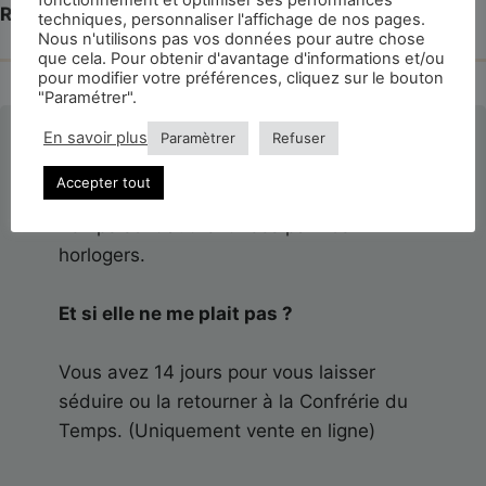
Révisée et garantie 3 ans – NON ÉTANCHE.
techniques, personnaliser l'affichage de nos pages.
Nous n'utilisons pas vos données pour autre chose
que cela. Pour obtenir d'avantage d'informations et/ou
pour modifier votre préférences, cliquez sur le bouton
"Paramétrer".
La montre est-elle authentifiée ?
En savoir plus
Paramètrer
Refuser
Accepter tout
Toutes les montres de la Confrérie du
Temps sont authentifiées par nos
horlogers.
Et si elle ne me plait pas ?
Vous avez 14 jours pour vous laisser
séduire ou la retourner à la Confrérie du
Temps. (Uniquement vente en ligne)