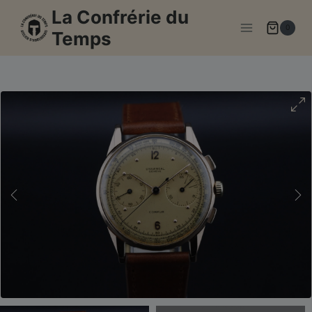
Aller
La Confrérie du
au
0
Temps
contenu