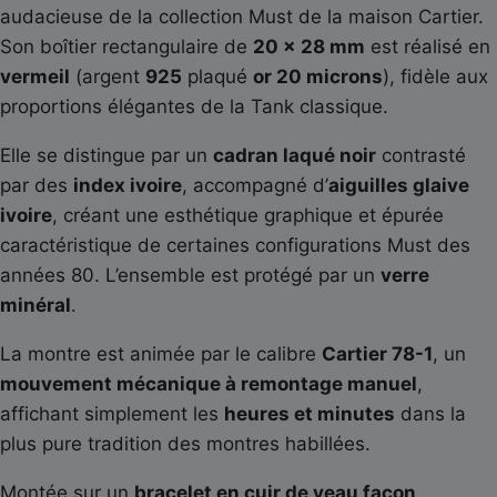
audacieuse de la collection Must de la maison
Cartier
.
Son boîtier rectangulaire de
20 × 28 mm
est réalisé en
vermeil
(argent
925
plaqué
or 20 microns
), fidèle aux
proportions élégantes de la Tank classique.
Elle se distingue par un
cadran laqué noir
contrasté
par des
index ivoire
, accompagné d’
aiguilles glaive
ivoire
, créant une esthétique graphique et épurée
caractéristique de certaines configurations Must des
années 80. L’ensemble est protégé par un
verre
minéral
.
La montre est animée par le calibre
Cartier 78-1
, un
mouvement mécanique à remontage manuel
,
affichant simplement les
heures et minutes
dans la
plus pure tradition des montres habillées.
Montée sur un
bracelet en cuir de veau façon