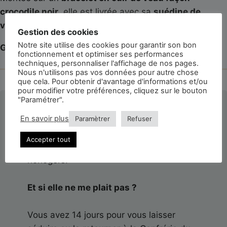
crocodile noir
, elle est livrée avec sa
suédine de
voyage
.
Gestion des cookies
Notre site utilise des cookies pour garantir son bon
Garantie 3 ans – NON ÉTANCHE.
fonctionnement et optimiser ses performances
techniques, personnaliser l'affichage de nos pages.
Nous n'utilisons pas vos données pour autre chose
que cela. Pour obtenir d'avantage d'informations et/ou
pour modifier votre préférences, cliquez sur le bouton
"Paramétrer".
La montre est-elle authentifiée ?
En savoir plus
Paramètrer
Refuser
Toutes les montres de la Confrérie du
Accepter tout
Temps sont authentifiées par nos
horlogers.
Et si elle ne me plait pas ?
Vous avez 14 jours pour vous laisser