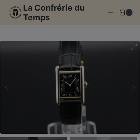
Aller
La Confrérie du
au
0
Temps
contenu