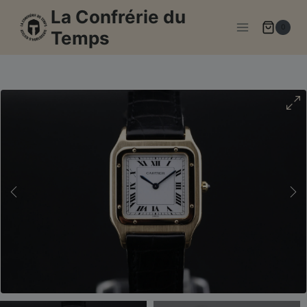
Aller
La Confrérie du
au
0
Temps
contenu