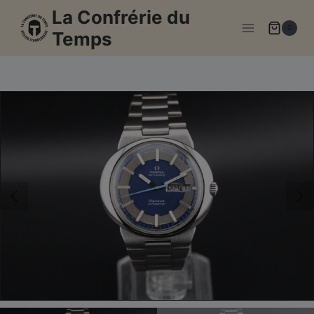
Aller
La Confrérie du
au
0
Temps
contenu