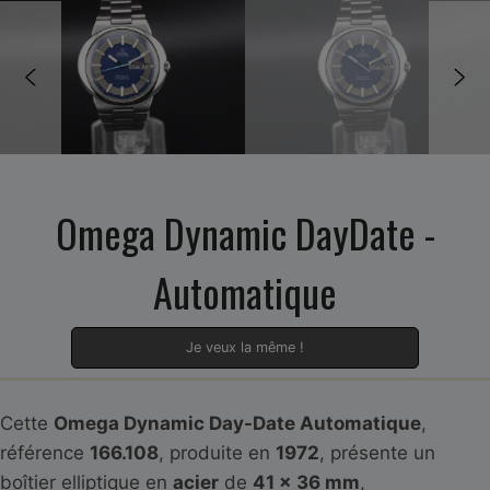
Omega Dynamic DayDate -
Automatique
Je veux la même !
Cette
Omega Dynamic Day-Date Automatique
,
référence
166.108
, produite en
1972
, présente un
boîtier elliptique en
acier
de
41 x 36 mm
,