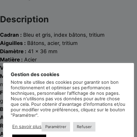
Description
Cadran :
Bleu et gris, index bâtons, tritium
Aiguilles :
Bâtons, acier, tritium
Diamètre :
41 x 36 mm
Matière :
Acier
Verre :
Plexi
Gestion des cookies
Mouvement :
Mécanique à remontage automatique
Notre site utilise des cookies pour garantir son bon
manufacturé Omega 1022
fonctionnement et optimiser ses performances
Fonctionnalités :
Heures, minutes, seconde centrale,
techniques, personnaliser l'affichage de nos pages.
Nous n'utilisons pas vos données pour autre chose
guichet day-date 3h
que cela. Pour obtenir d'avantage d'informations et/ou
Bracelet :
Omega
pour modifier votre préférences, cliquez sur le bouton
"Paramétrer".
Année :
1972
Référence :
166.108
En savoir plus
Paramètrer
Refuser
Accessoires :
Suédine de voyage