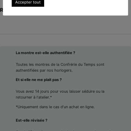
Accepter tout
Révisée et garantie 3 ans
La montre est-elle authentifiée ?
Toutes les montres de la Confrérie du Temps sont
authentifiées par nos horlogers.
Et si elle ne me plait pas ?
Vous avez 14 jours pour vous laisser séduire ou la
retourner à l'atelier.*
*Uniquement dans le cas d'un achat en ligne.
Est-elle révisée ?