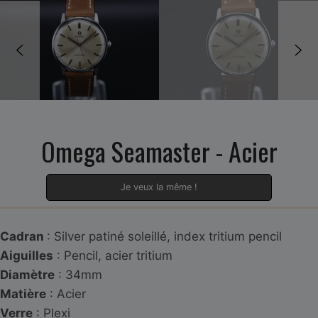
Omega Seamaster - Acier
Je veux la même !
Cadran
: Silver patiné soleillé, index tritium pencil
Aiguilles
: Pencil, acier tritium
Diamètre
: 34mm
Matière
: Acier
Verre
: Plexi