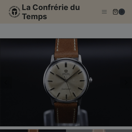
Aller
La Confrérie du
au
0
Temps
contenu