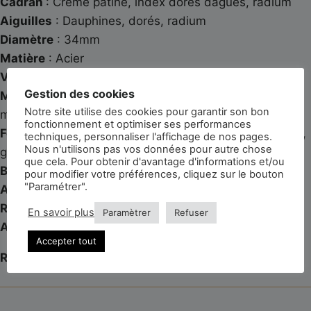
Cadran
: Crème patiné, index dorés dagues, radium
Aiguilles
: Dauphines, dorés, radium
Diamètre
: 34mm
Matière
: Acier
Verre
: Plexi
Gestion des cookies
Mouvement
: Mécanique à remontage automatique
Notre site utilise des cookies pour garantir son bon
manufacturé Omega 503
fonctionnement et optimiser ses performances
Fonctionnalités
: Heures, minutes, secondes centrale,
techniques, personnaliser l'affichage de nos pages.
Nous n'utilisons pas vos données pour autre chose
guichet date 3h
que cela. Pour obtenir d'avantage d'informations et/ou
Bracelet
: Veau « pull-up », vert
pour modifier votre préférences, cliquez sur le bouton
"Paramétrer".
Année
: 1959
Référence
: 2849-9-SC
En savoir plus
Paramètrer
Refuser
Accessoires
: Suédine de voyage
Accepter tout
Révisée et garantie 3 ans