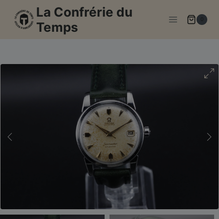
Aller
La Confrérie du
au
0
Temps
contenu