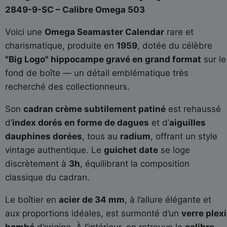
2849-9-SC – Calibre Omega 503
Voici une
Omega Seamaster Calendar
rare et
charismatique, produite en
1959
, dotée du célèbre
"Big Logo" hippocampe gravé en grand format
sur le
fond de boîte — un détail emblématique très
recherché des collectionneurs.
Son
cadran crème subtilement patiné
est rehaussé
d’
index dorés en forme de dagues
et d’
aiguilles
dauphines dorées
, tous au
radium
, offrant un style
vintage authentique. Le
guichet date
se loge
discrètement à
3h
, équilibrant la composition
classique du cadran.
Le boîtier en
acier de 34 mm
, à l’allure élégante et
aux proportions idéales, est surmonté d’un
verre plexi
bombé
d’origine. À l’intérieur, on retrouve le
calibre