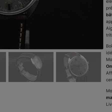
élé
pr
bâ
ap
Ai
tri
Bo
id
Mo
Om
Af
cen
Mo
ma
Li