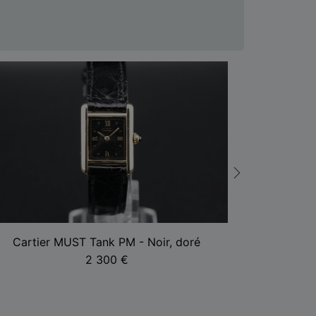
Cartier MUST Tank PM - Noir, doré
Ome
2 300
€