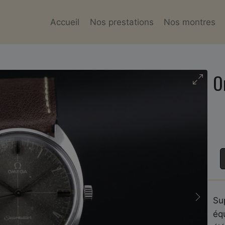
Accueil
Nos prestations
Nos montres
O
Su
éq