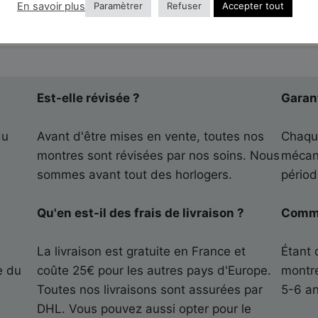
En savoir plus
Paramètrer
Refuser
Accepter tout
Est-elle révisée ?
Garan
du
Avant d'être mises en vente, toutes nos
Chaque
montres sont révisées par nos soins. Nous
mécan
sommes avant tout des horlogers.
périod
Qu'en est-il des frais de livraison ?
Commen
r
La livraison est gratuite en France et
Étant 
e du
coûte 25€ pour les autres pays d'Europe.
montre
)
Toutes nos livraisons sont assurées par
5-6 an
DHL. Vous pouvez aussi opter pour le