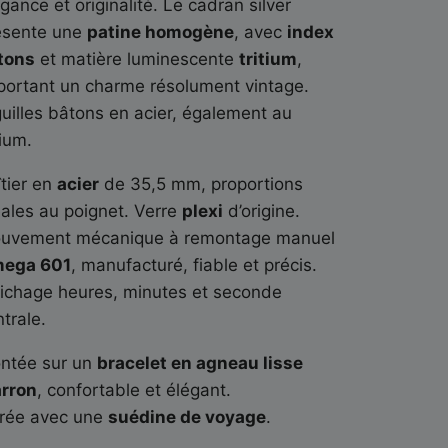
gance et originalité. Le cadran silver
ésente une
patine homogène
, avec
index
tons
et matière luminescente
tritium
,
portant un charme résolument vintage.
guilles bâtons en acier, également au
tium.
îtier en
acier
de 35,5 mm, proportions
éales au poignet. Verre
plexi
d’origine.
uvement mécanique à remontage manuel
ega 601
, manufacturé, fiable et précis.
fichage heures, minutes et seconde
trale.
ntée sur un
bracelet en agneau lisse
rron
, confortable et élégant.
vrée avec une
suédine de voyage
.