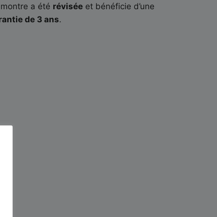
 montre a été
révisée
et bénéficie d’une
rantie de 3 ans
.