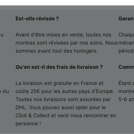
Est-elle révisée ?
Garan
du
Avant d'être mises en vente, toutes nos
Chaque
montres sont révisées par nos soins. Nous
mécan
sommes avant tout des horlogers.
périod
Qu'en est-il des frais de livraison ?
Commen
r
La livraison est gratuite en France et
Étant 
e du
coûte 25€ pour les autres pays d'Europe.
montre
)
Toutes nos livraisons sont assurées par
5-6 an
DHL. Vous pouvez aussi opter pour le
Click & Collect et venir nous rencontrer en
personne !