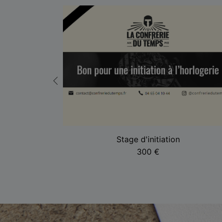
ué Or
Stage d'initiation
300
€