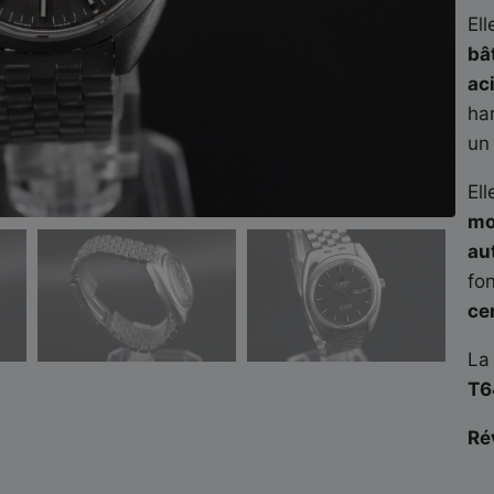
El
bâ
aci
ha
u
El
mo
au
fo
ce
La
T6
Ré