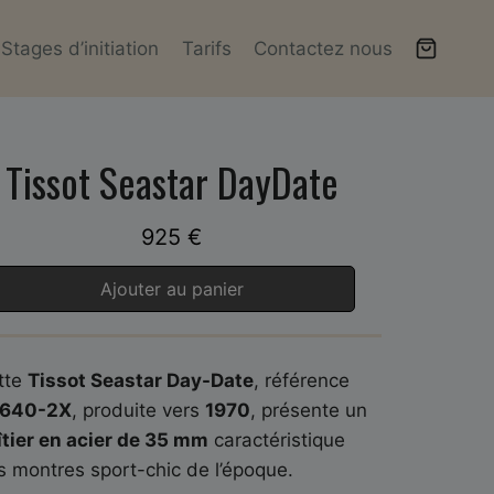
Stages d’initiation
Tarifs
Contactez nous
Tissot Seastar DayDate
925
€
Ajouter au panier
tte
Tissot Seastar Day-Date
, référence
640-2X
, produite vers
1970
, présente un
îtier en acier de 35 mm
caractéristique
s montres sport-chic de l’époque.