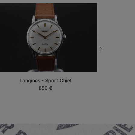
Longines - Sport Chief
Omeg
850
€