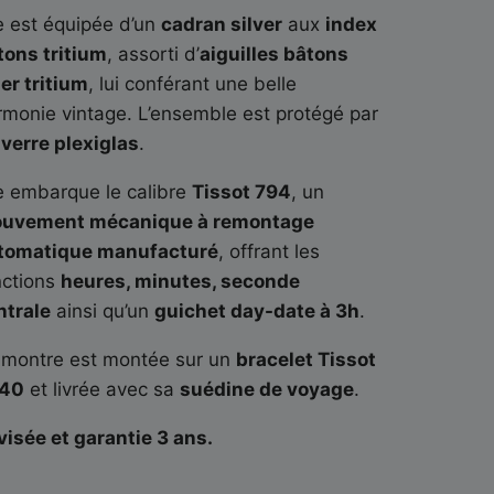
le est équipée d’un
cadran silver
aux
index
tons tritium
, assorti d’
aiguilles bâtons
er tritium
, lui conférant une belle
rmonie vintage. L’ensemble est protégé par
n
verre plexiglas
.
le embarque le calibre
Tissot 794
, un
uvement mécanique à remontage
tomatique manufacturé
, offrant les
nctions
heures, minutes, seconde
ntrale
ainsi qu’un
guichet day-date à 3h
.
 montre est montée sur un
bracelet Tissot
40
et livrée avec sa
suédine de voyage
.
visée et garantie 3 ans.