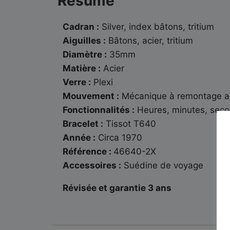
Résumé
Cadran :
Silver, index bâtons, tritium
Aiguilles :
Bâtons, acier, tritium
Diamètre :
35mm
Matière :
Acier
Verre :
Plexi
Mouvement :
Mécanique à remontage au
Fonctionnalités :
Heures, minutes, seco
Bracelet :
Tissot T640
Année :
Circa 1970
Référence :
46640-2X
Accessoires :
Suédine de voyage
Révisée et garantie 3 ans