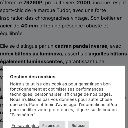
référence
79260P
, produite vers
2000
, incarne l’esprit
sport-chic de la marque
Tudor
, avec une forte
inspiration des chronographes vintage. Son boîtier en
acier
de
40 mm
offre une présence robuste et
équilibrée.
Elle se distingue par un
cadran panda inversé
, avec
index bâtons au luminova
, assortis d’
aiguilles bâtons
également luminescentes
, garantissant une
excellente lisibilité. L’ensemble est protégé par un
Gestion des cookies
verre saphir
.
Notre site utilise des cookies pour garantir son bon
La montre est animée par un
mouvement mécanique
fonctionnement et optimiser ses performances
techniques, personnaliser l'affichage de nos pages.
à remontage automatique ETA 7750
, reconnu pour sa
Nous n'utilisons pas vos données pour autre chose
robustesse et sa fiabilité, offrant les fonctions
heures,
que cela. Pour obtenir d'avantage d'informations et/ou
pour modifier votre préférences, cliquez sur le bouton
minutes, secondes
ainsi qu’un
chronographe à trois
"Paramétrer".
compteurs
.
En savoir plus
Paramètrer
Refuser