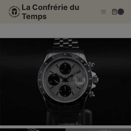
Aller
La Confrérie du
au
0
Temps
contenu