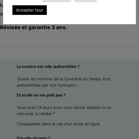
Montée sur un
bracelet acier Tudor
, elle est livrée
Accepter tout
avec sa
suédine de voyage
.
Révisée et garantie 3 ans.
La montre est-elle authentifiée ?
Toutes les montres de la Confrérie du Temps sont
authentifiées par nos horlogers.
Et si elle ne me plait pas ?
Vous avez 14 jours pour vous laisser séduire ou la
retourner à l'atelier.*
*Uniquement dans le cas d'un achat en ligne.
Est-elle révisée ?