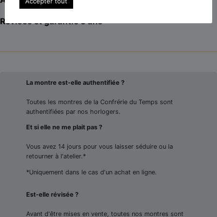
Accepter tout
Révisée et garantie 3 ans
La montre est-elle authentifiée ?
Toutes les montres de la Confrérie du Temps sont
authentifiées par nos horlogers.
Et si elle ne me plait pas ?
Vous avez 14 jours pour vous laisser séduire ou la
retourner à l'atelier.*
*Uniquement dans le cas d'un achat en ligne.
Est-elle révisée ?
Avant d'être mises en vente, toutes nos montres sont