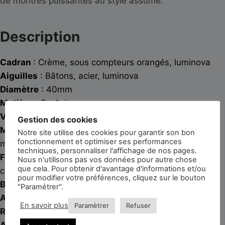
de montres puissantes au style assumé.
Description
Cadran
: Crème, sous compteurs orangés, luminova
Aiguilles
: Bâtons, acier, luminova
Diamètre
: 40mm
Matière
: Or, Acier
Verre
: Saphir avec anti-reflet
Gestion des cookies
Mouvement
: Mécanique à remontage automatique
Notre site utilise des cookies pour garantir son bon
fonctionnement et optimiser ses performances
manufacturé Breitling, Base ETA 7750
techniques, personnaliser l'affichage de nos pages.
Fonctionnalités
: Heures, minutes, secondes, date,
Nous n'utilisons pas vos données pour autre chose
que cela. Pour obtenir d'avantage d'informations et/ou
chronographe 3 compteurs
pour modifier votre préférences, cliquez sur le bouton
Bracelet
: Breitling Pilot 22mm, acier
"Paramétrer".
Année
: Circa 1990
En savoir plus
Paramètrer
Refuser
Référence
: B13047
Accessoires
: Suédine de voyage