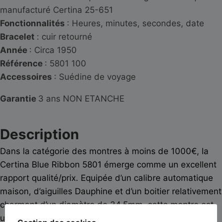
manufacturé Certina 25-651
Fonctionnalités
: Heures, minutes, secondes, date
Bracelet
: cuir retourné
Année
: Circa 1950
Référence
: 5801 100
Accessoires
: Suédine de voyage
Garantie
3 ans NON ETANCHE
Description
Dans la catégorie des montres à moins de 1000€, la
Certina Blue Ribbon 5801 émerge comme un excellent
rapport qualité/prix. Equipée d’un calibre automatique
maison, d’aiguilles Dauphine et d’un boitier relativement
charmant d’un diamètre de 34.5mm, cette montre est
une icône dans la catégorie des dresswatch à petit