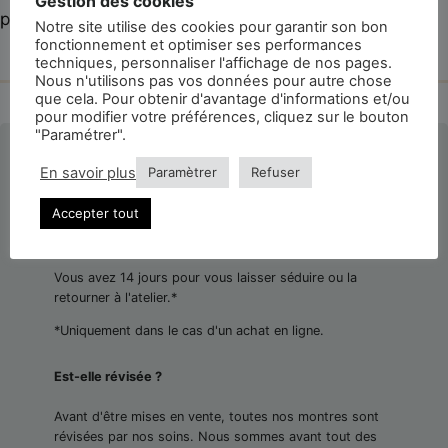
Gestion des cookies
prix.
Notre site utilise des cookies pour garantir son bon
fonctionnement et optimiser ses performances
techniques, personnaliser l'affichage de nos pages.
Nous n'utilisons pas vos données pour autre chose
que cela. Pour obtenir d'avantage d'informations et/ou
pour modifier votre préférences, cliquez sur le bouton
"Paramétrer".
La montre est-elle authentifiée ?
En savoir plus
Paramètrer
Refuser
Toutes les montres de la Confrérie du Temps sont
authentifiées par nos horlogers.
Accepter tout
Et si elle ne me plait pas ?
Vous avez 14 jours pour vous laisser séduire ou la
retourner à l'atelier.*
*Uniquement dans le cas d'un achat en ligne.
Est-elle révisée ?
Avant d'être mises en vente, toutes nos montres sont
révisées par nos soins. Nous sommes avant tout des