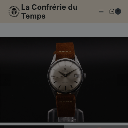
Aller
La Confrérie du
au
0
Temps
contenu