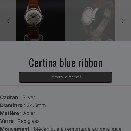
Certina blue ribbon
Je veux la même !
Cadran
: Silver
Diamètre
: 34.5mm
Matière
: Acier
Verre
: Pexiglass
Mouvement
: Mécanique à remontage automatique