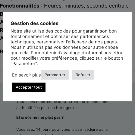
Fonctionnalités
: Heures, minutes, seconde centrale
Bracelet
: Cuir d’autruche
Année
: Circa 1940
Gestion des cookies
Référence
: N/A
Notre site utilise des cookies pour garantir son bon
fonctionnement et optimiser ses performances
Accessoires
: Suédine de voyage
techniques, personnaliser l'affichage de nos pages.
Nous n'utilisons pas vos données pour autre chose
Révisée et garantie 3 ans
que cela. Pour obtenir d'avantage d'informations et/ou
pour modifier votre préférences, cliquez sur le bouton
"Paramétrer".
En savoir plus
Paramètrer
Refuser
Accepter tout
La montre est-elle authentifiée ?
Toutes les montres de la Confrérie du Temps sont
authentifiées par nos horlogers.
Et si elle ne me plait pas ?
Vous avez 14 jours pour vous laisser séduire ou la