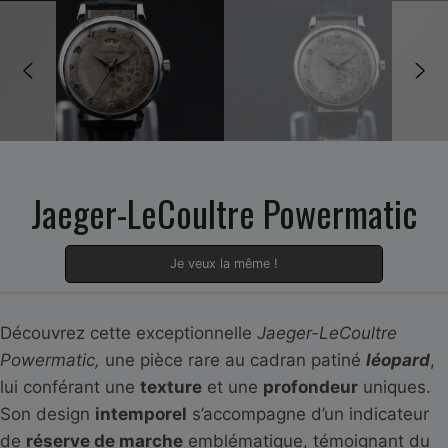
Jaeger-LeCoultre Powermatic
Je veux la même !
Découvrez cette exceptionnelle
Jaeger-LeCoultre
Powermatic,
une pièce rare au cadran patiné
léopard
,
lui conférant une
texture
et une
profondeur
uniques.
Son design
intemporel
s’accompagne d’un indicateur
de
réserve de marche
emblématique, témoignant du