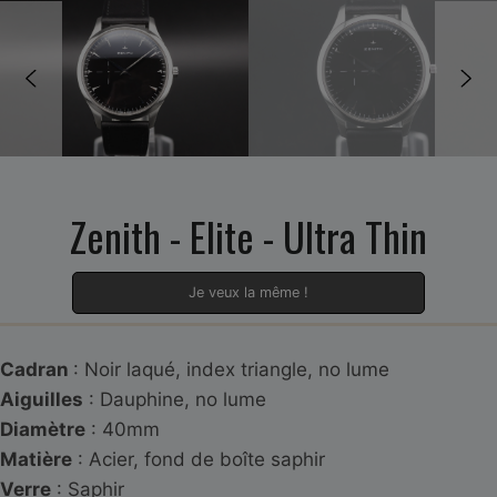
Zenith - Elite - Ultra Thin
Je veux la même !
Cadran
: Noir laqué, index triangle, no lume
Aiguilles
: Dauphine, no lume
Diamètre
: 40mm
Matière
: Acier, fond de boîte saphir
Verre
: Saphir