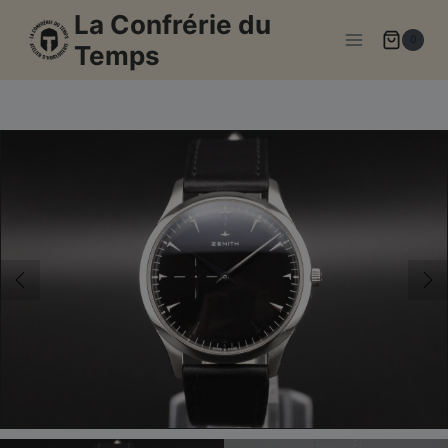
Aller
La Confrérie du
au
0
Temps
contenu