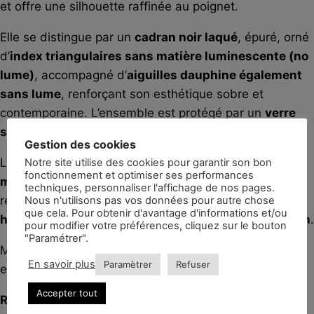
et offre une silhouette raffinée au poignet.
Elle se distingue par un
cadran noir laqué
, épuré, orné
d’
index triangulaires sans matière luminescente (no
lume)
, accompagné d’
aiguilles dauphine également
sans lume
, renforçant son esthétique sobre et
contemporaine. L’ensemble est protégé par un
verre
saphir
.
Gestion des cookies
La montre est animée par le calibre
Zenith 681
, un
Notre site utilise des cookies pour garantir son bon
fonctionnement et optimiser ses performances
mouvement mécanique à remontage manuel
,
techniques, personnaliser l'affichage de nos pages.
reconnu pour sa finesse et sa précision, affichant les
Nous n'utilisons pas vos données pour autre chose
que cela. Pour obtenir d'avantage d'informations et/ou
heures, minutes
ainsi qu’une
seconde décentrée à 9h
.
pour modifier votre préférences, cliquez sur le bouton
"Paramétrer".
Montée sur un
bracelet en cuir d’agneau lisse noir
,
En savoir plus
Paramètrer
Refuser
elle est livrée avec sa
suédine de voyage
.
Accepter tout
Révisée et garantie 3 ans.