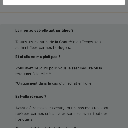
La montre est-elle authentifiée ?
Toutes les montres de la Confrérie du Temps sont
authentifiées par nos horlogers.
Et si elle ne me plait pas ?
Vous avez 14 jours pour vous laisser séduire ou la
retourner à l'atelier.*
*Uniquement dans le cas d'un achat en ligne.
Est-elle révisée ?
Avant d'être mises en vente, toutes nos montres sont
révisées par nos soins. Nous sommes avant tout des
horlogers.