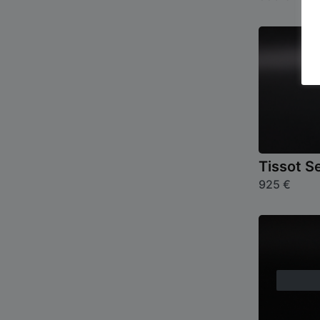
Tissot S
925
€