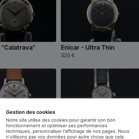
 "Calatrava"
Enicar - Ultra Thin
325
€
Gestion des cookies
Notre site utilise des cookies pour garantir son bon
fonctionnement et optimiser ses performances
 - Sport Chief
Certina Cocktail - Acier
techniques, personnaliser l'affichage de nos pages. Nous
n'utilisons pas vos données pour autre chose que cela.
280
€