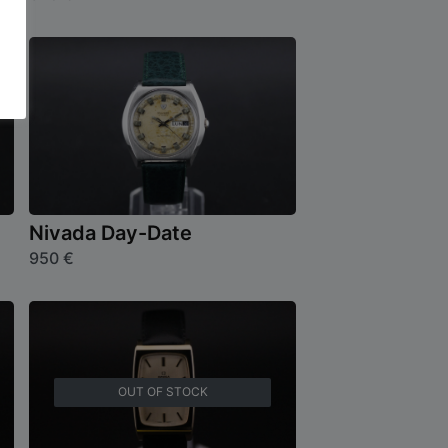
Nivada Day-Date
950
€
OUT OF STOCK