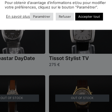
Pour obtenir d'avantage d'informations et/ou pour modifier
votre préférences, cliquez sur le bouton "Paramétrer".
En savoir plus
Paramètrer
Refuser
Accepter tout
eastar DayDate
Tissot Stylist TV
275
€
OUT OF STOCK
OUT OF STOCK